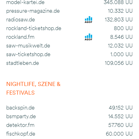
model-kartei.de
345.088 UU
pressure-magazine.de
10.332 UU
radiosaw.de
132.803 UU
rockland-ticketshop.de
800 UU
rockland.fm
8.546 UU
saw-musikwelt.de
12.032 UU
saw-ticketshop.de
1.000 UU
stadtleben.de
109.056 UU
NIGHTLIFE, SZENE &
FESTIVALS
backspin.de
49.152 UU
bsmparty.de
14.552 UU
detektor.fm
57.760 UU
fischkopf.de
60.000 UU