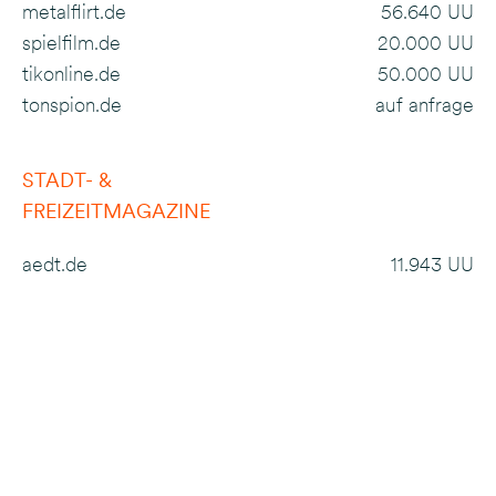
metalflirt.de
56.640 UU
spielfilm.de
20.000 UU
tikonline.de
50.000 UU
tonspion.de
auf anfrage
STADT- &
FREIZEITMAGAZINE
aedt.de
11.943 UU
neue-szene.de
14.523 UU
piste.de
17.872 UU
SAY HELLO